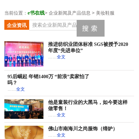
当前位置：
e书在线
> 企业新闻及产品信息 > 美妆鞋服
企业资讯
推进纺织业团体标准 SGS被授予2020
年度“先进单位”
……
全文
95后崛起 年销1400万 “前浪”卖家怕了
吗？
……
全文
他是童装行业的大黑马，如今要这样
做零售！
……
全文
佛山市南海川之尚服饰（缔妒）
……
全文