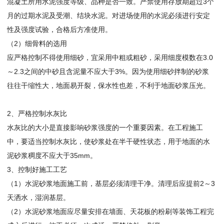
混凝土所用水泥强度等级、品种是否一致。严禁使用存放期超过3个
月的过期水泥及受潮、结块水泥。对进场使用的水泥必须进行安定
性及强度试验，合格后方准使用。
（2）细骨料的选用
应严格控制不得使用细砂，宜采用中粗或粗砂，采用细度模数在3.0
～2.3之间的中砂且含泥量不应大于3%。因为使用细砂拌制的砂浆
往往干缩性大，地面易开裂，保水性也差，不利于地面砂浆压光。
2、严格控制水灰比
水灰比的大小是直接影响砂浆强度的一个重要因素。在工程施工
中，要适当控制水灰比，使砂浆处在半干硬性状态，用于地面的水
泥砂浆稠度不应大于35mm。
3、控制好施工工艺
（1）水泥砂浆地面施工前，基层必须清理干净。清理后应提前2～3
天洒水，湿润基层。
（2）水泥砂浆地面应尽量安排在墙面、天花板的粉刷等装饰工程完