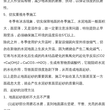
禁上人作业或堆物，减少地表面的磨擦、扰动，以保证强度的抗磨
性。
5、切实重视冬季施工
冬季有冰冻现象，切实保障地面的冬季施工。水泥地面一般面积
大，面层薄，又是湿作业，故一定要注意冻害问题，特别是防止早
期受冻，必须确保施工环境的温度应在5℃以上。
除此之外，冬季使用炉火升温时，要架设烟囱向室外排放烟气，切
勿在新做的水泥地面上生炭火升温。因为燃烧会产生二氧化碳气，
它将与水泥水化后生成的尚未结晶硬化的氢氧化钙起化学反应(CO2
+Ca(OH)2→CaCO3↓+H2O)，生成有害物质碳酸钙，它能阻碍水泥
的水化作用，导致面层强度急剧下降，从而造成地面起砂。
以上是防止地面起砂的重要因素。施工中如在某几方面甚至某一方
面疏忽大意，就会产生水泥砂浆面层起砂的质量问题。
四、起砂的治理方法
1、地面起砂面积不大且不严重
(1)起砂部分用磨石水磨，直到地面露出坚硬、平整、光亮的表面