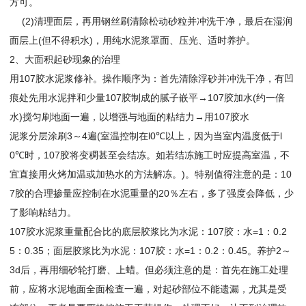
方可。
(2)清理面层，再用钢丝刷清除松动砂粒并冲洗干净，最后在湿润
面层上(但不得积水)，用纯水泥浆罩面、压光、适时养护。
2、大面积起砂现象的治理
用107胶水泥浆修补。操作顺序为：首先清除浮砂并冲洗干净，有凹
痕处先用水泥拌和少量107胶制成的腻子嵌平→107胶加水(约一倍
水)搅匀刷地面一遍，以增强与地面的粘结力→用107胶水
泥浆分层涂刷3～4遍(室温控制在l0℃以上，因为当室内温度低于l
0℃时，107胶将变稠甚至会结冻。如若结冻施工时应提高室温，不
宜直接用火烤加温或加热水的方法解冻。)。特别值得注意的是：10
7胶的合理掺量应控制在水泥重量的20％左右，多了强度会降低，少
了影响粘结力。
107胶水泥浆重量配合比的底层胶浆比为水泥：107胶：水=1：0.2
5：0.35；面层胶浆比为水泥：107胶：水=1：0.2：0.45。养护2～
3d后，再用细砂轮打磨、上蜡。但必须注意的是：首先在施工处理
前，应将水泥地面全面检查一遍，对起砂部位不能遗漏，尤其是受