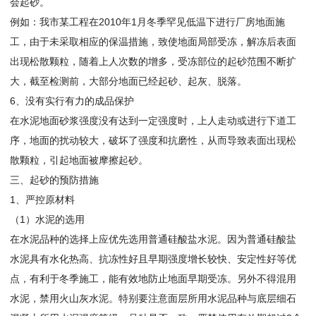
会起砂。
例如：我市某工程在2010年1月冬季罕见低温下进行厂房地面施
工，由于未采取相应的保温措施，致使地面局部受冻，解冻后表面
出现松散颗粒，随着上人次数的增多，受冻部位的起砂范围不断扩
大，截至检测前，大部分地面已经起砂、起灰、脱落。
6、没有实行有力的成品保护
在水泥地面砂浆强度没有达到一定强度时，上人走动或进行下道工
序，地面的扰动较大，破坏了强度和抗磨性，从而导致表面出现松
散颗粒，引起地面被摩擦起砂。
三、起砂的预防措施
1、严控原材料
（1）水泥的选用
在水泥品种的选择上应优先选用普通硅酸盐水泥。因为普通硅酸盐
水泥具有水化热高、抗冻性好且早期强度增长较快、安定性好等优
点，有利于冬季施工，能有效地防止地面早期受冻。另外不得混用
水泥，禁用火山灰水泥。特别要注意面层所用水泥品种与底层细石