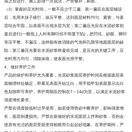
成之后进行。施工必须一次成活，严禁修补，剔凿。
（3）掌握好压光时间，一般不应少于三遍。第一遍应在面层铺设
后，先用木抹子槎打，抹压平整，达到面层材料均匀、紧密，与基
层结合牢固，以表面不出现水层为宜；第二遍压光应在水泥砂浆初
凝后进行(一般指上人时有脚印但不明显下陷)，把凹坑、砂眼、脚印
等压平整、不漏压，这样能有效消除的气泡和孔隙等地面面层的缺
陷；第三遍压光要在水泥砂浆终凝前完成，是压光的关键工序，压
光时用力均匀，消除抹痕，使表面光滑平整。
4、做好养护工作
产品的保护和养护尤为重要，水泥砂浆面层养护时间应根据面层表
面物理特征确定，即看见表面开始泛白，用手指甲划表面显示出白
色划痕即可养护。养护周期应控制在7～14d为宜，以满足水泥砂浆
强度增长要求。
严禁在强度较低时过早使用，如若使用势必中断养护，影响强度增
长，面层则遭损伤。严禁在新做好的水泥面层上拌和砂浆，否则会
使原有光洁的面层受损变得粗糙而引起起砂现象。在养护期间，严