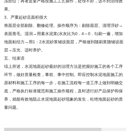
冻部位；再者是要严格按施工工艺操作，处理不好，达不到治理效
果。
3、严重起砂且面积很大
将面层全部剔除、翻修处理。操作顺序为：剔除面层、清理浮砂→
表面凿毛、湿润→用素水泥浆(水灰比为0．4～0．5)刷一遍，增加
地面粘结力→用1：2水泥砂浆铺设面层，严格做到随刷浆随铺设面
层→压光、适时养护。
五、结束语
综上所述，水泥地面起砂最好的治理方法是把握好施工的各个工序
环节，做好质量检查，事前、事中控制。即应控制水泥地面施工的
原材料和施工工序的每一步，在施工流程每一道工序上做到明确交
底，严格执行标准规范和施工操作规程，及时进行好产品保护和保
养，就能有效地阻止水泥地面起砂现象的发生，杜绝地面起砂的质
量问题。