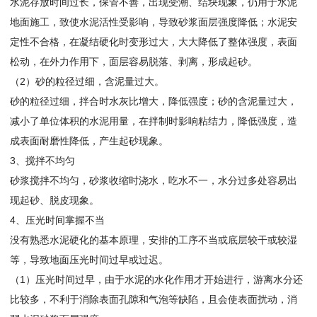
水泥存放时间过长，保管不善，出现受潮、结块现象，仍用于水泥
地面施工，致使水泥活性受影响，导致砂浆面层强度降低；水泥安
定性不合格，在凝结硬化时变形过大，大大降低了整体强度，表面
松动，在外力作用下，面层容易脱落、剥离，形成起砂。
（2）砂的粒径过细，含泥量过大。
砂的粒径过细，拌合时水灰比增大，降低强度；砂的含泥量过大，
减小了单位体积的水泥用量，在拌制时影响粘结力，降低强度，造
成表面耐磨性降低，产生起砂现象。
3、搅拌不均匀
砂浆搅拌不均匀，砂浆收缩时浇水，吃水不一，水分过多处容易出
现起砂、脱皮现象。
4、压光时间掌握不当
没有熟悉水泥硬化的基本原理，安排的工序不当或底层较干或较湿
等，导致地面压光时间过早或过迟。
（1）压光时间过早，由于水泥的水化作用才开始进行，游离水分还
比较多，不利于消除表面孔隙和气泡等缺陷，且会使表面扰动，消