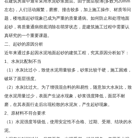
在建筑房屋中通常采用水泥砂浆面层。由于面层较薄(多数为20mm
左右)，人们活动频繁，磨擦、撞击较多，加上施工操作、材质等问
题，楼地面起砂现象已成为严重的质量通病。如何防止和处理地面
起砂，将质量通病彻底消除在萌芽状态，是建筑施工过程中需要认
真研究的一个重要课题。
二、起砂的原因分析
近年来通过多起因水泥地面起砂的建筑工程，究其原因分析如下：
1、水灰比配制不当
（1）水灰比过小，致使水泥用量较多，砂浆比较干硬，施工困难，
破坏了面层强度。
（2）水灰比过大。为了增强混合料的和易性，随意加大水灰比，致
使水泥用量过少，表面产生泌水现象，砂浆强度降低，面层不耐
磨，在其表面行走后出现松散的水泥灰，产生起砂现象。
2、原材料不符合要求
（1）水泥强度等级低，使用安定性不合格、过期、受潮、结块的水
泥。