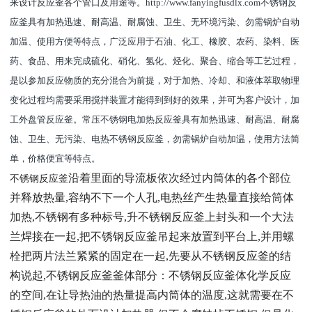
来设计反应釜各个管口及用途等。
http://www.fanyingfusdlx.com
不锈钢反
应釜具有加热迅速、耐高温、耐腐蚀、卫生、无环境污染、勿需锅炉自动
加温、使用方便等特点，广泛应用于石油、化工、橡胶、农药、染料、医
药、食品、用来完成硫化、硝化、氢化、烃化、聚合、缩合等工艺过程，
是以参加反应物质的充分混合为前提，对于加热、冷却、和液体萃取物理
变化过程均需要采用搅拌装置才能得到到好的效果，并可为客户设计，加
工外盘管反应釜。常压不锈钢电加热反应釜具有加热迅速、耐高温、耐腐
蚀、卫生、无污染、电热不锈钢反应釜，勿需锅炉自动加温，使用方法简
单，价格便宜等特点。
沿着里面的导流板依次经过内筒体的各个部位
不锈钢反应釜
并释放热量,容纳不下一个人孔,电热丝产生热量直接给筒体
加热,不锈钢有多种标号,升不锈钢反应釜上封头和一个大法
兰焊接在一起,把不锈钢反应釜吊起来放置到平台上,并用螺
栓把两片法兰紧紧的固定在一起,先要从不锈钢反应釜的结
构说起,不锈钢反应釜釜体部分：不锈钢反应釜体化学反应
的空间,在让导热油的热量提高内筒体的温度,这就需要在不