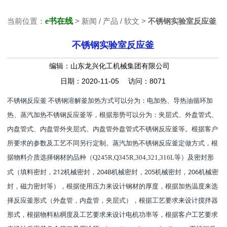
当前位置：
e书在线
> 新闻 / 产品 / 软文 >
不锈钢实验室反应釜
不锈钢实验室反应釜
编辑：山东龙兴化工机械集团有限公司
日期：2020-11-05 访问：8071
不锈钢反应釜
不锈钢溶解釜加热方式可以分为：电加热、导热油循环加
热、蒸汽加热不锈钢反应釜等，根据形势可以分为：夹层式、外盘管式、
内盘管式、内盘管外夹层式、内盘管外盘管式不锈钢反应釜等。根据客户
所要求的参数及工艺不同另行定制。蒸汽加热不锈钢反应釜定做方式，根
据物料介质选择钢材的品种（
Q245R,Q345R,304,321,316L
等）及密封形
212
204B
205
206
式（填料密封，
机械密封，
机械密封，
机械密封，
机械密
封，磁力密封等），根据使用压力来设计钢材的厚度，根据加热温度来选
择反应釜形式（外盘管，内盘管，夹层式），根据工艺要求来设计搅拌器
形式，根据物料粘稠度及工艺要求来设计电机功率等，根据客户工艺要求