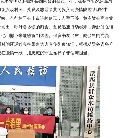
黄永赞和众多温州岳西商会的会员一样，在春节前夕从温州
织发动村民、党员及志愿者共同投入到疫情防控“战疫”中
严峻。有些村干在卡点连续值班，人手不够，黄永赞在商会党
身而出，呼吁各乡镇的商会、党员迅速行动起来，奔赴所在镇
让他们撤下来能够得到休整。倡议书发出后，商会里的党员、
同时他还通过多种渠道大力宣传防疫知识，积极劝导各家各户
战在疫情一线，用忠诚的守卫诠释了使命与担当。