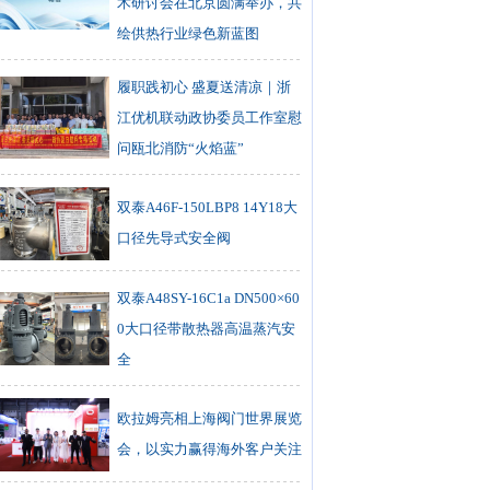
术研讨会在北京圆满举办，共
绘供热行业绿色新蓝图
履职践初心 盛夏送清凉｜浙
江优机联动政协委员工作室慰
问瓯北消防“火焰蓝”
双泰A46F-150LBP8 14Y18大
口径先导式安全阀
双泰A48SY-16C1a DN500×60
0大口径带散热器高温蒸汽安
全
欧拉姆亮相上海阀门世界展览
会，以实力赢得海外客户关注