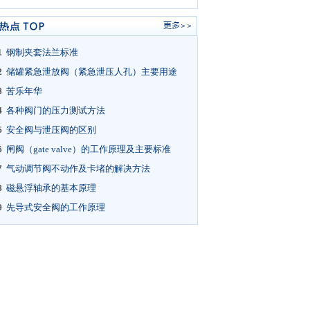
钢制夹套法兰标准
1
储罐紧急泄放阀（紧急泄压人孔）主要用途
2
苦乐年华
3
各种阀门的压力测试方法
4
安全阀与泄压阀的区别
5
闸阀（gate valve）的工作原理及主要标准
6
气动调节阀不动作及卡堵的解决方法
7
磁悬浮轴承的基本原理
8
先导式安全阀的工作原理
9