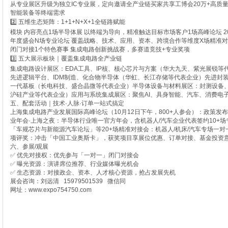
从专业展区升级为独立IC专业展，定向邀请全产业链买家共享工博会20万+高质
智能装备等终端需求
2️⃣ 五维生态矩阵：1+1+N+X+1全链路赋能
模块 内容亮点1场半导体展 以终端为导向，精准触达目标市场客户1场高峰论坛 
年度盛会N场专业论坛 覆盖战略、技术、应用、资本、跨境合作等维度X场精准对接
闭门对接1个特色赛事 集成电路创新挑战赛，多赛道竞技+专业奖项
3️⃣ 五大展示板块｜覆盖集成电路全产业链
集成电路设计展区：EDA工具、IP核、核心芯片与方案（华大九天、紫光展锐等
先进逻辑平台、IDM制造、化合物半导体（华虹、长江存储等代表企业）先进封
一代基板（长电科技、盛合晶微等代表企业）半导体设备与材料展区：封测设备
沪硅产业等代表企业）应用与系统集成展区：聚焦AI、具身智能、汽车、消费电
五、配套活动｜技术·人脉·订单一站式搞定
上海集成电路产业发展国际高峰论坛（10月12日下午，800+人参会）：政策发
业年会·上海之夜：半导体行业唯一官方年会，含机器人/汽车企业代表签约10+
「车规芯片与新能源汽车论坛」等20+场精准对接会：机器人/机床/汽车专场一对一
项评奖：冲击「中国工业奥斯卡」，获奖项目享展位优惠、订单对接、基金投资
六、参展/观展
✅ 优先对接权：优先参与「一对一」闭门对接会
✅ 曝光资源：演讲席位推荐、行业媒体曝光机会
✅ 生态资源：对接政企、资本、人才核心资源，抢占发展先机
展会咨询：刘远清 15979501539 微信同
网址：www.expo754750.com