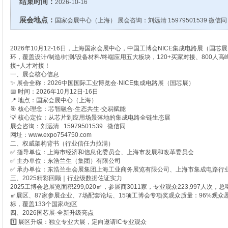
结束时间：
2026-10-16
展会地点：
国家会展中心（上海） 展会咨询：刘远清 15979501539 微信同
2026年10月12-16日，上海国家会展中心，中国工博会NICE集成电路展（国
环，覆盖设计/制造/封测/设备材料/终端应用五大板块，120+买家对接、800人
接+人才对接！
一、展会核心信息
✨ 展会全称：2026中国国际工业博览会·NICE集成电路展（国芯展）
📅 时间：2026年10月12日-16日
📍 地点：国家会展中心（上海）
🎯 核心理念：芯智融合·生态共生·交易赋能
💡 核心定位：从芯片到应用场景落地的集成电路全链生态展
展会咨询：刘远清 15979501539 微信同
网址：www.expo754750.com
二、权威架构背书（行业信任力拉满）
✅ 指导单位：上海市经济和信息化委员会、上海市发展和改革委员会
✅ 主办单位：东浩兰生（集团）有限公司
✅ 承办单位：东浩兰生会展集团上海工业商务展览有限公司、上海市集成电路行
三、2025精彩回顾｜行业级数据佐证实力
2025工博会总展览面积299,020㎡，参展商3011家，专业观众223,997人次，总
㎡展区、87家参展企业、7场配套论坛、15项工博会专项奖观众质量：96%观众
标，覆盖133个国家/地区
四、2026国芯展·全新升级亮点
1️⃣ 展区升级：独立专业大展，定向邀请IC专业观众