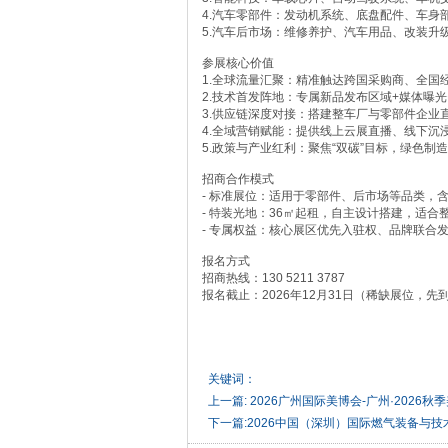
4.汽车零部件：发动机系统、底盘配件、车身
5.汽车后市场：维修养护、汽车用品、改装升
参展核心价值
1.全球流量汇聚：精准触达跨国采购商、全国
2.技术首发阵地：专属新品发布区域+媒体曝
3.供应链深度对接：搭建整车厂与零部件企业
4.全域营销赋能：提供线上云展直播、线下沉
5.政策与产业红利：聚焦“双碳”目标，绿色
招商合作模式
- 标准展位：适用于零部件、后市场等品类，
- 特装光地：36㎡起租，自主设计搭建，适合
- 专属权益：核心展区优先入驻权、品牌联合
报名方式
招商热线：130 5211 3787
报名截止：2026年12月31日（稀缺展位，先
关键词：
上一篇:
2026广州国际美博会-广州·2026秋
下一篇:
2026中国（深圳）国际燃气装备与技