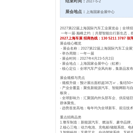
结束时间：
2027-5-2
展会地点：
上海国家会展中心
2027第22届上海国际汽车工业展览会｜全球
一年一届·巅峰之约 ｜共塑智能出行新生态，
2027上海车展 招商热线：130 5211 3787 张
展会核心概览
- 展会名称：2027第22届上海国际汽车工业展览会
- 举办周期：一年一届
- 展会时间：2027年4月23-5月2日
- 展会地点：上海国家会展中心（虹桥）
- 核心定位：全球汽车产业风向标，集新品发
展会规模与亮点
- 规模升级：预计展出面积超36万㎡，集结50
- 产业全覆盖：聚焦新能源汽车、智能网联与
板块 。
- 全球影响力：汇聚国内外头部车企、供应链
群体聚焦。
- 趋势首发高地：每年均为全球新车、前沿技
重点招商品类
1.整车制造：新能源汽车、燃油车、豪华品牌
2.核心三电：动力电池、充电桩/储能系统、
3.智能科技：车载芯片、自动驾驶系统、车机