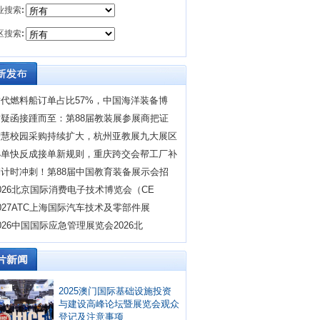
业搜索
:
区搜索
:
替代燃料船订单占比57%，中国海洋装备博
质疑函接踵而至：第88届教装展参展商把证
智慧校园采购持续扩大，杭州亚教展九大展区
小单快反成接单新规则，重庆跨交会帮工厂补
倒计时冲刺！第88届中国教育装备展示会招
026北京国际消费电子技术博览会（CE
027ATC上海国际汽车技术及零部件展
026中国国际应急管理展览会2026北
2025澳门国际基础设施投资
与建设高峰论坛暨展览会观众
登记及注意事项