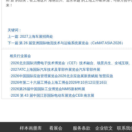
和“新”的劲头，在上海这片“海纳百川、追求卓越”的土地上不断奔涌，与各方携
来！
关键词：
上一篇:
2027上海车展招商处
下一篇:
第 26 届亚洲国际物流技术与运输系统展览会（CeMAT ASIA 2026）
相关行业展会
·
2026北京国际消费电子技术博览会（CET）技术融合、场景共生、全域互联
·
2027ATC上海国际汽车技术及零部件展览会汽车零部件展
·
2026中国国际应急管理展览会2026北京应急展新质赋能 智慧应急
·
2026年第二十六届工博会上海工博会2026年10月12日至16日
·
2026第26届中国国际工业博览会NMIS新材料展
·
2026 第 43 届中国江苏国际电动车展览会CEB 南京展
样本画册库
看展会
服务条款
企业软文
联系我