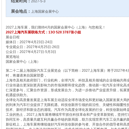
结束时间：
2027-5-3
展会地点：
上海国家会展中心
2027上海车展，我们期待4月的国家会展中心（上海）与您相见！
2027上海汽车展联络方式：13O 52ll 3787张小姐
展会日程
媒体日：2027年4月23日-24日
专业观众日：2027年4月25日-26日
公众日：2027年4月27日-5月3日
展览地址
国家会展中心（上海）
第二十二届上海国际汽车工业展览会（以下简称：2027上海车展）将于2027年
时，将邀请来自国家部委，
上海市及相关政府部门，行业机构，全球汽车、科技及相关领域的企业领袖共商
行业传递出更深刻更具影响力的市场洞察和变化趋势，推动新一轮汽车全球化高
仁深度参与，汇聚合作资源，形成发展合力，为进一步推动产业提质升级，拓展
机遇提供助力。
全球化与高质量发展是上海车展主动适应全球市场变化和更好融入国家发展大局
的到来为汽车行业提供了无限机遇。科技创新所引领的前沿性、关键性和颠覆性
技术、新经济和新业态的涌现。汽车作为高度全球化发展的行业，科技创新始终
工业的热土，2027上海车展将继续牢牢抓住科技革命和产业变革新契机，坚
持打
协同互补，高质量共建互利共赢合作链的新局面，助力实现世界汽车工业共赢的
新征程上，上海车展将继续做好汽车科技创新的参与者、开放合作的倡导者和高质