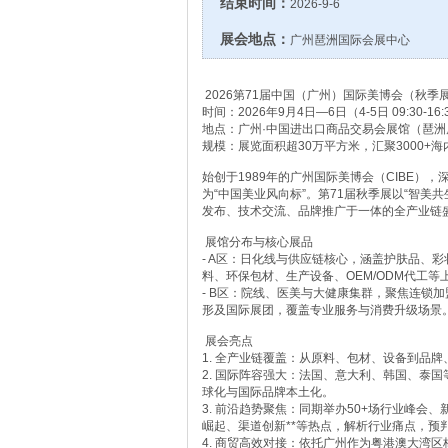
结束时间：
2026-9-6
展会地点：
广州琶洲国际会展中心
2026第71届中国（广州）国际美博会（秋季
时间：2026年9月4日—6日（4-5日 09:30-16:30
地点：广州·中国进出口商品交易会展馆（琶洲
规模：展览面积超30万平方米，汇聚3000+
始创于1989年的广州国际美博会（CIBE）
为“中国美业风向标”。第71届秋季展以“智美
发布、技术交流、品牌推广于一体的全产业链
展馆分布与核心展品
- A区：日化线与供应链核心，涵盖护肤品、
料、环保包材、生产设备、OEM/ODM代工等
- B区：院线、医美与大健康集群，聚焦连锁
形及国际展团，覆盖专业服务与消费升级场景
展会亮点
1. 全产业链覆盖：从原料、包材、设备到品牌、
2. 国际阵容强大：法国、意大利、韩国、泰
球化与国际品牌本土化。
3. 前沿趋势聚焦：同期举办50+场行业峰会
崛起、渠道创新**等热点，解析行业痛点，预
4. 商贸高效对接：依托广州作为粤港澳大湾