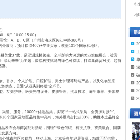
行
地
展）
；6日 10:00-15:00）
展馆）A、B、C区（广州市海珠区阅江中路380号）
2
海内外展商，预计接待40万+专业买家，覆盖131个国家和地区。
，深耕美业37载，是亚洲规模领先、全球影响力深远的美业旗舰展会，被誉
华
共生·绿动未来”为主题，聚焦科技赋能与绿色可持续，打造集商贸对接、趋势
盛宴。
深
破
彩妆、香水、个人护理、口腔护理、男士护理等终端产品，以及化妆品原
2
上游供应，贯通“从源头到终端”全环节。
2
加盟、功效护肤、医美光电设备、皮肤管理、抗衰技术、养生康养、美体塑
。
2
渠道、服务，10000+优选品类，实现“**一站式采购，全资源对接**”。
国等18个国家及地区品牌集中亮相，海外展商占比超30%，助推本土品牌全
、新品发布会与商贸配对活动，围绕**绿色低碳、科技抗衰、双美融合、国潮
判发展方向。
区核心城市的区位优势，联动上海、北京等多地巡展资源，精准匹配供需，