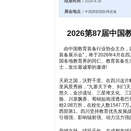
结束时间：
2026-4-26
展会地点：
中国西部国际博览城
2026第87届中
由中国教育装备行业协会主办
，
装备展示会”，将于2026年4月
国各地教育界的同仁、教育装备生
士，发出最诚挚的邀请!
天府之国，沃野千里。在四川这片
里风景秀丽，“九寨天下奇、剑门天
悠久，金沙遗址、三星堆文化、三
脸、川菜飘香、蜀锦如画浸透着巴
校2.08万所，在校生人数1547.
西部第1。四川坚持教育优先发展
引领强、影响辐射强、动力活力强
蓉城文脉，绵延千年。在成都市域