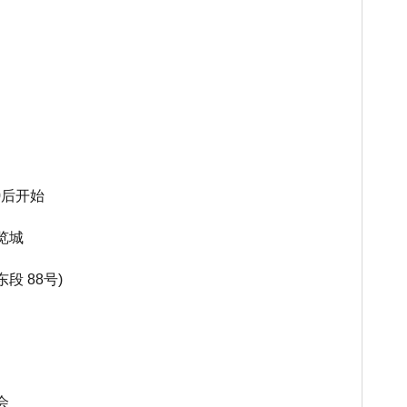
00后开始
览城
东段
88号)
会