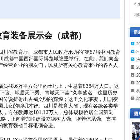
行
地
国教育装备展示会（成都）
2
四川省教育厅、成都市人民政府承办
的
“第87届中国教育
2
在四川成都中国西部国际博览城隆重举行。在此，我们向全
液
产经营企业的朋友们，以及所有关心教育事业的各界人
2
2
2
幅员
48.6万平方公里的土地上，生息着8364万人口。这
机
下险、峨眉天下秀、青城天下幽 “久享盛名；这里历史
聚
国传说折射出古蜀文明的辉煌；这里文化璀璨，川剧变
蜀儿女的聪明才智。四川是教育大省，现有各级各类学
7万人，专任教师达101.13万人，总体规模位居全国第6、
战略，正向着加快建设立德树人强、培养体系强、支撑
的教育强省目标砥砺奋进。
面积
1.43万平方公里的平原上，居住着2140.3万人口，