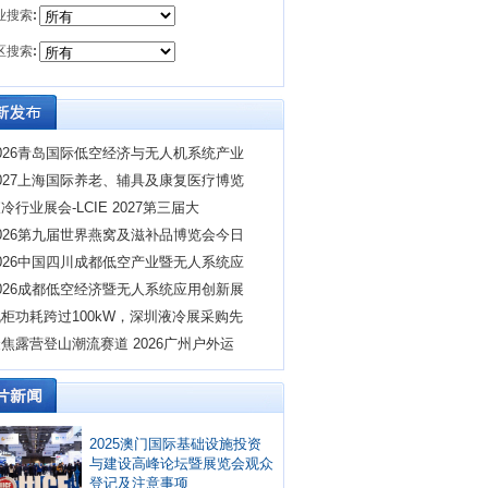
业搜索
:
区搜索
:
026青岛国际低空经济与无人机系统产业
027上海国际养老、辅具及康复医疗博览
冷行业展会-LCIE 2027第三届大
026第九届世界燕窝及滋补品博览会今日
026中国四川成都低空产业暨无人系统应
026成都低空经济暨无人系统应用创新展
柜功耗跨过100kW，深圳液冷展采购先
焦露营登山潮流赛道 2026广州户外运
2025澳门国际基础设施投资
与建设高峰论坛暨展览会观众
登记及注意事项