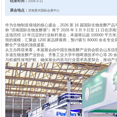
结束时间：
2026-3-11
展会地点：
济南黄河国际会展中心
2026
16
作为生物制造领域的核心盛会，
第
届国际生物发酵产品
“
”
2026
3
9
11
称
济南国际生物发酵展
）将于
年
月
日至
日在济南
13
100000
这场历经
年沉淀的行业标杆展会，本届将以超
平方米
1200
80000
馆的规模，汇聚超
家品牌展商，预计吸引
余名专业
酵全产业链的顶级盛宴。
从主办阵容来看，本届展会由中国生物发酵产业协会联合山东信
20
东省生物发酵产业协会、齐鲁工业大学中德啤酒技术中心等
与权威性保驾护航，确保展会内容与行业需求高度契合，推动产