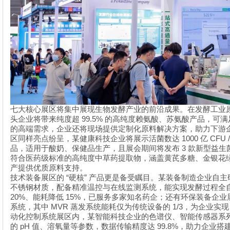
七大核心展区将集中展现生物发酵产业的前沿成果。在发酵工业
99.5%
头企业将带来纯度超
的高纯度赖氨酸、苏氨酸产品，可满
的高端需求，企业还将现场提供定制化原料解决方案，助力下游
1000
CFU 
区同样亮点纷呈，某健康科技企业将展示活菌数达
亿
3
品，适用于酸奶、保健品生产，且展会期间将发布
款新型益生
符合医药级标准的高纯度中草药提取物，涵盖黄芪多糖、金银花
产提供优质原料支持。
“
”
技术装备展区的
硬核
产品更是备受瞩目。某装备制造企业自主
不锈钢材质，配备精准温控与在线监测系统，能实现发酵过程全
20%
15%
、能耗降低
，已服务多家知名药企；还有环保装备企业
MVR
1/3
系统，其中
蒸发系统能耗仅为传统设备的
，为企业实
动化控制系统展区内，某智能科技企业的色谱仪、智能传感器系
pH
99.8%
的
值、溶氧量等参数，数据传输精度达
，助力企业搭