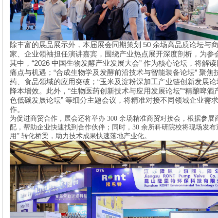
50
除丰富的展品展示外，本届展会同期策划
余场高品质论坛与
家、企业领袖担任演讲嘉宾，围绕产业热点展开深度剖析，为参
“2026
”
其中，
中国生物发酵产业发展大会
作为核心论坛，将解读
“
”
痛点与机遇；
合成生物学及发酵前沿技术与智能装备论坛
聚焦
“
药、食品领域的应用突破；
玉米及淀粉深加工产业链创新发展论
“
”“
降本增效。此外，
生物医药创新技术与应用发展论坛
精酿啤酒
”
色低碳发展论坛
等细分主题会议，将精准对接不同领域企业需
作。
为促进商贸合作，展会还将举办
300
余场精准商贸对接会，根据参展
配，帮助企业快速找到合作伙伴；同时，
30
余所科研院校将现场发布
用
”
转化桥梁，助力技术成果快速落地产业化。