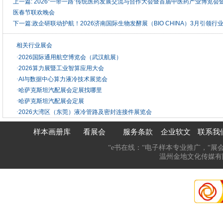
上一篇:
2026“一带一路”传统医药发展交流与合作大会暨首届中医药产业博览会
医春节联欢晚会
下一篇:
政企研联动护航！2026济南国际生物发酵展（BIO CHINA）3月引领行
相关行业展会
·
2026国际通用航空博览会（武汉航展）
·
2026算力展暨工业智算应用大会
·
AI与数据中心算力液冷技术展览会
·
哈萨克斯坦汽配展会定展找哪里
·
哈萨克斯坦汽配展会定展
·
2026大湾区（东莞）液冷管路及密封连接件展览会
样本画册库
看展会
服务条款
企业软文
联系我
“e书在线：“电子样本专业推广，“展
温州金地文化传媒有限公