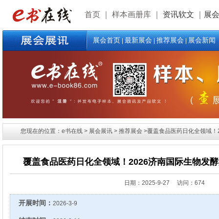
首页
｜
样本画册库
｜
资讯软文
｜
展
展会首页
最新展会
推荐展会
展会新闻
|
|
|
您现在的位置：e书在线 > 展会展讯 > 推荐展会 >覆盖食品医药日化全领域！
覆盖食品医药日化全领域！2026济南国际生物发
日期：
2025-9-27 访问：674
开展时间：
2026-3-9