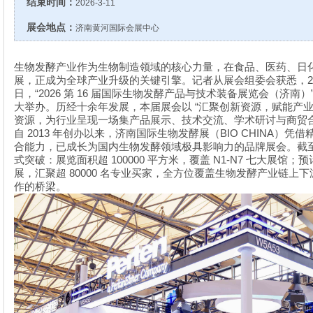
结束时间：
2026-3-11
展会地点：
济南黄河国际会展中心
生物发酵产业作为生物制造领域的核心力量，在食品、医药、日
展，正成为全球产业升级的关键引擎。记者从展会组委会获悉，
“2026
16
日，
第
届国际生物发酵产品与技术装备展览会（济南）
“
大举办。历经十余年发展，本届展会以
汇聚创新资源，赋能产
资源，为行业呈现一场集产品展示、技术交流、学术研讨与商贸
2013
BIO CHINA
自
年创办以来，济南国际生物发酵展（
）凭借
合能力，已成长为国内生物发酵领域极具影响力的品牌展会。截
100000
N1-N7
式突破：展览面积超
平方米，覆盖
七大展馆；预
80000
展，汇聚超
名专业买家，全方位覆盖生物发酵产业链上下
作的桥梁。