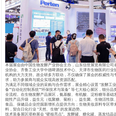
本届展会由中国生物发酵产业协会主办，山东信世展览有限公司
业协会、齐鲁工业大学中德啤酒技术中心、天津市生物医药行业
机构的大力支持。政企研多方联动，不仅确保了展会的权威性与
求，助力参展商与观众实现高效资源匹配。
“
为满足不同领域企业的采购与合作需求，展会精心设置
发酵工
”“
”“
”
备
自动化控制系统
环保技术与装备
等七大核心展区，细分品
全流程。在生物发酵产品展区，氨基酸、有机酸、淀粉糖等基础
能性产品升级，益生元（低聚糖、菊粉）、益生菌、生物活性肽
食品、保健品企业挖掘新增长点提供方向；生物美妆原料专区带
“
”
料，契合日化行业
天然、生物
的发展趋势。
“
”
技术装备展区堪称展会
硬核亮点
。发酵罐、糖化罐、蒸发结晶