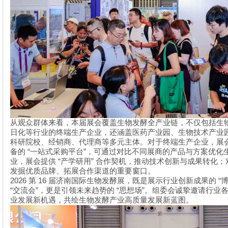
从观众群体来看，本届展会覆盖生物发酵全产业链，不仅包括生
日化等行业的终端生产企业，还涵盖医药产业园、生物技术产业
科研院校、经销商、代理商等多元主体。对于终端生产企业，展
“
”
备的
一站式采购平台
，可通过对比不同展商的产品与方案优化
“
”
业，展会提供
产学研用
合作契机，推动技术创新与成果转化；
发掘优质品牌、拓展合作渠道的重要窗口。
2026
16
“
第
届济南国际生物发酵展，既是展示行业创新成果的
“
”
“
”
交流会
，更是引领未来趋势的
思想场
。组委会诚挚邀请行业
业发展新机遇，共绘生物发酵产业高质量发展新蓝图。