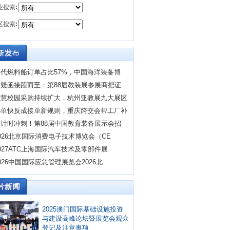
业搜索
:
区搜索
:
替代燃料船订单占比57%，中国海洋装备博
质疑函接踵而至：第88届教装展参展商把证
智慧校园采购持续扩大，杭州亚教展九大展区
小单快反成接单新规则，重庆跨交会帮工厂补
倒计时冲刺！第88届中国教育装备展示会招
026北京国际消费电子技术博览会（CE
027ATC上海国际汽车技术及零部件展
026中国国际应急管理展览会2026北
2025澳门国际基础设施投资
与建设高峰论坛暨展览会观众
登记及注意事项