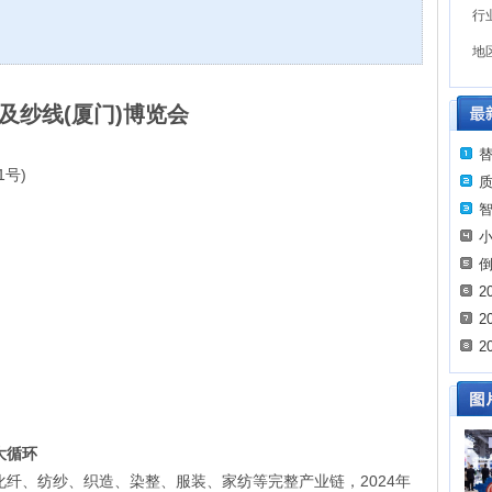
行
地
及纱线
(
厦门
)
博览会
1
)
号
2
2
2
大循环
2024
化纤、纺纱、织造、染整、服装、家纺等完整产业链，
年