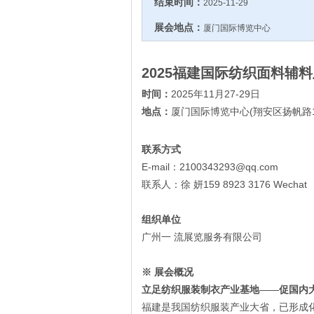
结束时间：
2025-11-29
展会地点：
厦门国际博览中心
2025
福建国际纺织面料辅料
2025
11
2
7
-2
9
时间：
年
月
日
(
地点：
厦门国际博览中心
翔安区扬帆路
联系方式
E-mail
2100343293@qq.com
：
159 8923 3176 Wechat
联系人：徐
妍
组织单位
广州一 流展览服务有限公司
※
展会概况
立足纺织服装制衣产业基地
——
促国内
福建是我国纺织服装产业大省，已形成