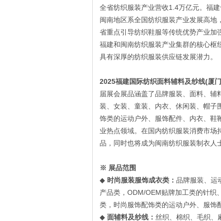
1.4
全省纺织服装产业营收
万亿元。福建
闽南地区系全国纺织服装产业发展高地
省重点引导纺织鞋服等传统优势产业加
福建和闽南纺织服装产业集群的核心枢
具有深厚的纺织服装供应链发展潜力。
2025
(
福建国际纺织面料辅料及纱线
厦
届展会展品涵盖了品牌服装、面料、辅
装、女装、童装、内衣、休闲装、帽子
饰类的运动户外、服饰配件、内衣、鞋
业热点领域。在国内纺织服装消费市场
品，同时也将成为闽南纺织服装制衣人
※
展品范围
◆
时尚服装服饰成衣类：
品牌服装、运
ODM/OEM
产品类，
贴牌加工类的针织
类，时尚服饰配饰类的运动户外、服饰
◆
面辅料及纱线：
丝织、棉织、毛织、