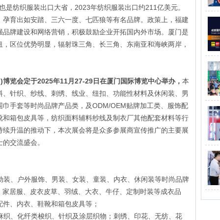
2023
211
也是纺织服装出口大省，
年纺织服装出口约
亿美元。
，孕育出如安踏、三六一度、七匹狼等
有
名品牌。政策上，福建
强品牌建设和网络营销，积极鼓励企业开拓国内外市场。厦门是
纽，区位优势明显，辐射珠三角、长三角、东南亚和海峡两岸，
)
2025
11
27-29
门
博览会定于
年
月
日在厦门国际博览中心举办，
本
料、针织、纱线、刺绣、线业、纽扣、功能性材料及休闲装、男
ODM/OEM
围巾手套等时尚品牌产品类，及
贴牌加工类、服饰配
靴和箱包皮具等，纺织面料辅料纱线及制衣厂其他配套材料等行
持续升温的推动下，本次展会将是众多参展商宣传推广的主要展
士的交流盛会
。
动装、户外服饰、男装、女装、童装、内衣、休闲装等时尚品牌
、家居服、皮衣皮草、羽绒、大衣、牛仔、定制时装等成衣品
配件、内衣、鞋靴和箱包皮具等
；
麻织、化纤类梭织、针织及涂层织物；刺绣、印花、无纺、花