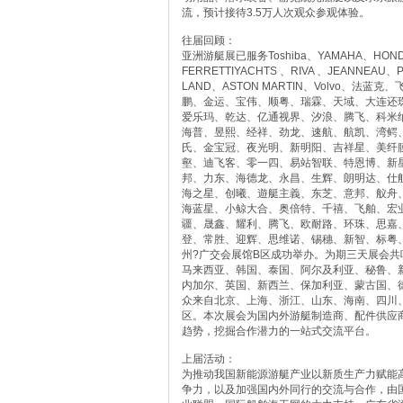
流，预计接待3.5万人次观众参观体验。
往届回顾：
亚洲游艇展已服务Toshiba、YAMAHA、HONDA
FERRETTIYACHTS 、RIVA 、JEANNEAU
LAND、ASTON MARTIN、Volvo、
鹏、金运、宝伟、顺粤、瑞霖、天域、大连还
爱乐玛、乾达、亿通视界、汐浪、腾飞、科米
海普、昱熙、经祥、劲龙、速航、航凯、湾鳄
氏、金宝冠、夜光明、新明阳、吉祥星、美纤
壑、迪飞客、零一四、易站智联、特恩博、新
邦、力东、海德龙、永昌、生辉、朗明达、仕
海之星、创曦、遊艇主義、东芝、意邦、舣舟
海蓝星、小鲸大合、奥倍特、千禧、飞舶、宏
疆、晟鑫、耀利、腾飞、欧耐路、环珠、思嘉
登、常胜、迎辉、思维诺、锡穗、新智、标粤、耀
州?广交会展馆B区成功举办。为期三天展会共
马来西亚、韩国、泰国、阿尔及利亚、秘鲁、
内加尔、英国、新西兰、保加利亚、蒙古国、
众来自北京、上海、浙江、山东、海南、四川
区。本次展会为国内外游艇制造商、配件供应
趋势，挖掘合作潜力的一站式交流平台。
上届活动：
为推动我国新能源游艇产业以新质生产力赋能
争力，以及加强国内外同行的交流与合作，由