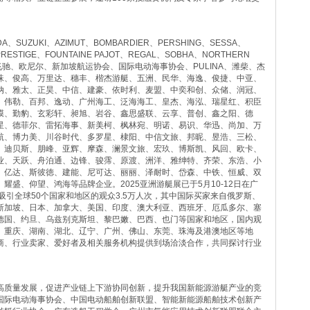
、SUZUKI、AZIMUT、BOMBARDIER、PERSHING、SESSA、
、PRESTIGE、FOUNTAINE PAJOT、REGAL、SOBHA、NORTHERN
法蓝克、飞驰、欧尼尔、新加坡航运协会、国际电动海事协会、PULINA、潍柴、杰
珠、俊高、万里达、穗丰、楷杰游艇、五洲、民华、海逸、俊捷、中亚、
纳、雅太、正昊、中信、建豪、依时利、麦盟、中奕和创、众储、润冠、
、伟勒、百邦、逸动、广州海工、泛海海工、皇杰、海泓、瑞星红、积臣
膜、勤豹、玄彩轩、昶旭、岩谷、鑫思盛联、云享、普创、鑫之阳、德
星、德菲尔、雷拓海事、新美柯、枫林宛、明诺、易识、华迅、尚加、万
航、博力美、川谷时代、多罗星、棣阳、中信文旅、邦昵、昱浩、三松、
、迪贝斯、朋峰、亚辉、摩森、澜景文旅、宏玖、博斯凯、风回、欧卡、
业、天跃、舟泊通、边锋、骏霈、原渡、洲洋、雅绅特、齐荣、东浩、小
、亿达、斯彼徳、建能、尼可达、丽丽、泽耐时、岱森、中铁、恒威、双
盛、仰望、鸿海等品牌企业。2025亚洲游艇展已于5月10-12日在广
吸引全球50个国家和地区的观众3.5万人次，其中国际买家来自俄罗斯、
新加坡、日本、加拿大、美国、印度、澳大利亚、西班牙、厄瓜多尔、塞
德国、约旦、乌兹别克斯坦、黎巴嫩、巴西、也门等国家和地区，国内观
、重庆、湖南、湖北、辽宁、广州、佛山、东莞、珠海及港澳地区等地
商、行业卖家、爱好者及相关服务机构提供到场洽淡合作，共同探讨行业
高质量发展，促进产业链上下游协同创新，提升我国新能源游艇产业的竞
国际电动海事协会、中国电动船舶创新联盟、智能新能源船舶技术创新产