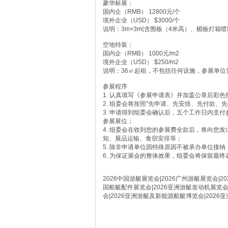
豪华标展：
国内企（RMB） 12800元/个
境外企业（USD） $3000/个
说明：3m×3m(含围板（4米高）、楣板灯箱
空地特装：
国内企（RMB） 1000元/m2
境外企业（USD） $250/m2
说明：36㎡起租，不包括任何设施，参展单位需
参展程序
1. 认真填写《参展申请表》并加盖公章后彩色扫描
2. 组委会将按照"先申请、先安排、先付款、
3. 申请得到组委会确认后，五个工作日内支
参展展位；
4. 组委会在收到您的参展费全款后，将向您
知、展品运输、食宿安排等；
5. 除非申请单位因特殊原因不被承办单位接
6. 为保证展会的整体效果，组委会将保留最
2026中国游艇展览会|2026广州游艇展览会|2
国船艇配件展览会|2026亚洲游艇发动机展览会|
会|2026亚洲游艇及新能源船艇博览会|2026