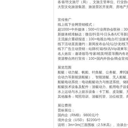
各省/市文旅厅（局）、文旅主管单位、行业协
大型文化旅游集团、旅游景区开发商、房地产
宣传推广
线上线下全网营销模式：
超1000+中外媒体；500+行业商协会联袂；3
新媒体精准触达：微信/抖音/今日头条/UC等
主流媒介重磅报道：100+电视台/电台/行业
线下活动直面邀约：新闻发布会/论坛/沙龙/线
线下广告主动营销：站牌/灯箱/快讯/Vip请柬
名人效应：邀请领导/专家/精英/明星等圈内
资源整合跨行宣传：100+国内外协会/商会宣
展览范围
船艇：动力艇、帆船、钓鱼艇、公务艇、摩托
合动力等新能源船艇）、智能游艇、无人船艇
船艇电动系统：电动船艇动力与推进系统、储
船艇技术设备及配件：游艇动力、船用电子设
水上运动与水上娱乐设备：卡丁船、皮划艇、
其他服务：驾照培训、游艇托管、泊位租赁、
展位费用
普标展位：
国内企（RMB） 9800元/个
境外企业（USD） $2200/个
说明：3m×3m(三面围板（2.5米高）、洽