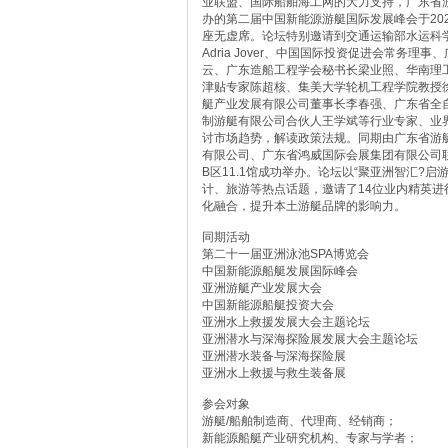
业联盟、国际船舶海工网的大力支持，广东省
办的第二届中国新能源游艇国际发展峰会于20
座无虚席。论坛特别邀请到交通运输部水运科
Adria Jover、中国国际投资促进会常
云、广东造船工程学会秘书长梁业照、华南理
津贴专家陈超核、集美大学轮机工程学院教授
艇产业发展有限公司董事长李春强、广东省全
制游艇有限公司合伙人王学斌等行业专家、业
讨市场趋势，解读政策法规。同期由广东省游
有限公司、广东省鸿威国际会展集团有限公司联
B区11.1馆成功举办。论坛以“聚亚洲智汇?
计、旅游等热点话题，邀请了14位业内精英
化融合，提升本土游艇品牌的影响力。
同期活动
第二十一届亚洲泳池SPA博览会
中国新能源船艇发展国际峰会
亚洲游艇产业发展大会
中国新能源船艇投资大会
亚洲水上救援发展大会主题论坛
亚洲潜水与深海探险展发展大会主题论坛
亚洲潜水装备与深海探险展
亚洲水上救援与救生装备展
参会对象
游艇/船舶制造商、代理商、经销商；
新能源船艇产业研究机构、专家与学者；