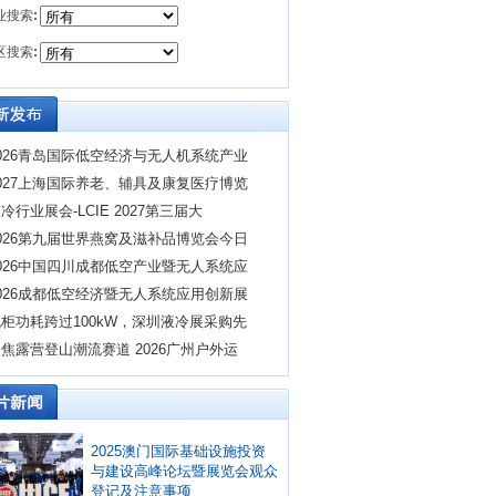
业搜索
:
区搜索
:
026青岛国际低空经济与无人机系统产业
027上海国际养老、辅具及康复医疗博览
冷行业展会-LCIE 2027第三届大
026第九届世界燕窝及滋补品博览会今日
026中国四川成都低空产业暨无人系统应
026成都低空经济暨无人系统应用创新展
柜功耗跨过100kW，深圳液冷展采购先
焦露营登山潮流赛道 2026广州户外运
2025澳门国际基础设施投资
与建设高峰论坛暨展览会观众
登记及注意事项