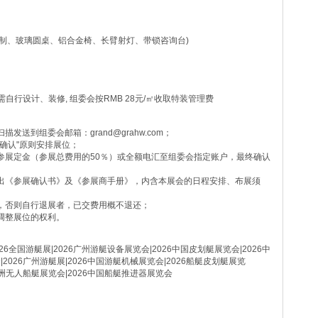
喷制、玻璃圆桌、铝合金椅、长臂射灯、带锁咨询台)
自行设计、装修, 组委会按RMB 28元/㎡收取特装管理费
发送到组委会邮箱：grand@grahw.com；
先确认"原则安排展位；
付参展定金（参展总费用的50％）或全额电汇至组委会指定账户，最终确认
发出《参展确认书》及《参展商手册》，内含本展会的日程安排、布展须
纳，否则自行退展者，已交费用概不退还；
终调整展位的权利。
026全国游艇展|2026广州游艇设备展览会|2026中国皮划艇展览会|2026中
2026广州游艇展|2026中国游艇机械展览会|2026船艇皮划艇展览
亚洲无人船艇展览会|2026中国船艇推进器展览会