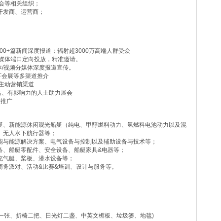
会等相关组织；
开发商、运营商；
000+篇新闻深度报道；辐射超3000万高端人群受众
新媒体端口定向投放，精准邀请。
媒体/视频分媒体深度报道宣传。
下会展等多渠道推介
等主动营销渠道
有名、有影响力的人士助力展会
传推广
艇、新能源休闲观光船艇（纯电、甲醇燃料动力、氢燃料电池动力以及混
、无人水下航行器等；
能与能源解决方案、电气设备与控制以及辅助设备与技术等；
备、船艇零配件、安全设备、船艇家具&电器等；
充气艇、桨板、潜水设备等；
商务派对、活动&比赛&培训、设计与服务等。
谈台一张、折椅二把、日光灯二盏、中英文楣板、垃圾篓、地毯)