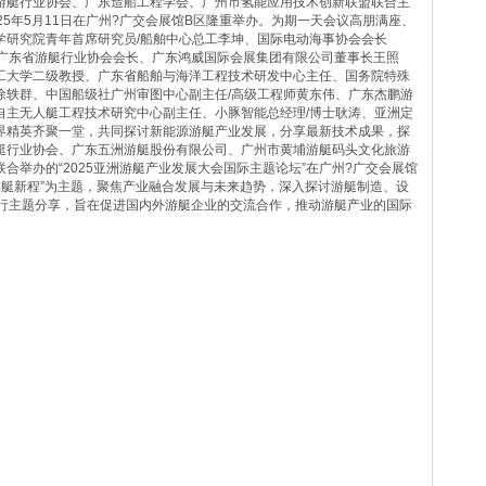
游艇行业协会、广东造船工程学会、广州市氢能应用技术创新联盟联合主
25年5月11日在广州?广交会展馆B区隆重举办。为期一天会议高朋满座、
学研究院青年首席研究员/船舶中心总工李坤、国际电动海事协会会长
务理事、广东省游艇行业协会会长、广东鸿威国际会展集团有限公司董事长王照
工大学二级教授、广东省船舶与海洋工程技术研发中心主任、国务院特殊
徐轶群、中国船级社广州审图中心副主任/高级工程师黄东伟、广东杰鹏游
自主无人艇工程技术研究中心副主任、小豚智能总经理/博士耿涛、亚洲定
界精英齐聚一堂，共同探讨新能源游艇产业发展，分享最新技术成果，探
艇行业协会、广东五洲游艇股份有限公司、广州市黄埔游艇码头文化旅游
合举办的“2025亚洲游艇产业发展大会国际主题论坛”在广州?广交会展馆
启游艇新程”为主题，聚焦产业融合发展与未来趋势，深入探讨游艇制造、设
进行主题分享，旨在促进国内外游艇企业的交流合作，推动游艇产业的国际