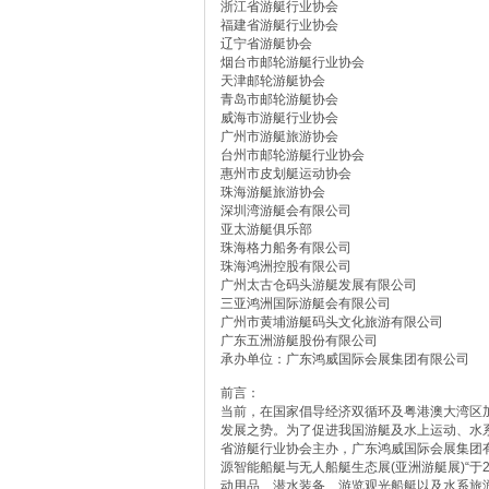
浙江省游艇行业协会
福建省游艇行业协会
辽宁省游艇协会
烟台市邮轮游艇行业协会
天津邮轮游艇协会
青岛市邮轮游艇协会
威海市游艇行业协会
广州市游艇旅游协会
台州市邮轮游艇行业协会
惠州市皮划艇运动协会
珠海游艇旅游协会
深圳湾游艇会有限公司
亚太游艇俱乐部
珠海格力船务有限公司
珠海鸿洲控股有限公司
广州太古仓码头游艇发展有限公司
三亚鸿洲国际游艇会有限公司
广州市黄埔游艇码头文化旅游有限公司
广东五洲游艇股份有限公司
承办单位：广东鸿威国际会展集团有限公司
前言：
当前，在国家倡导经济双循环及粤港澳大湾区
发展之势。为了促进我国游艇及水上运动、水
省游艇行业协会主办，广东鸿威国际会展集团有
源智能船艇与无人船艇生态展(亚洲游艇展)“于2
动用品、潜水装备、游览观光船艇以及水系旅游