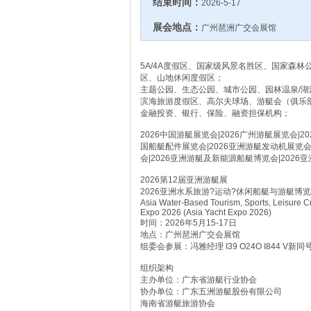
结束时间：
2026-5-17
展会地点：
广州琶洲广交会展馆
5A/4A度假区、国家级风景名胜区、国家森
区、山地休闲度假区；
主题公园、生态公园、城市公园、园林温泉/
滨海旅游度假区、高尔夫球场、游艇会（俱乐
金融投资、银行、保险、融资担保机构；
2026中国游艇展览会|2026广州游艇展览会|2
国船艇配件展览会|2026亚洲游艇发动机展览会|
会|2026亚洲游艇及新能源船艇博览会|202
2026第12届亚洲游艇展
2026亚洲水系旅游?运动?休闲船艇与游艇博
Asia Water-Based Tourism, Sports, Leisure C
Expo 2026 (Asia Yacht Expo 2026)
时间：2026年5月15-17日
地点：广州琶洲广交会展馆
组委会参展：冯雅经理 I39 O24O I844 V新同
组织架构
主办单位：广东省游艇行业协会
协办单位：广东五洲游艇股份有限公司
海南省游艇旅游协会