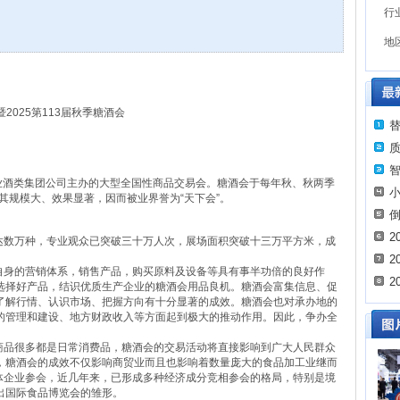
行
地
2025第113届秋季糖酒会
酒类集团公司主办的大型全国性商品交易会。糖酒会于每年秋、秋两季
其规模大、效果显著，因而被业界誉为“天下会”。
2
数万种，专业观众已突破三十万人次，展场面积突破十三万平方米，成
2
身的营销体系，销售产品，购买原料及设备等具有事半功倍的良好作
2
选择好产品，结识优质生产企业的糖酒会用品良机。糖酒会富集信息、促
了解行情、认识市场、把握方向有十分显著的成效。糖酒会也对承办地的
的管理和建设、地方财政收入等方面起到极大的推动作用。因此，争办全
。
品很多都是日常消费品，糖酒会的交易活动将直接影响到广大人民群众
，糖酒会的成效不仅影响商贸业而且也影响着数量庞大的食品加工业继而
体企业参会，近几年来，已形成多种经济成分竞相参会的格局，特别是境
出国际食品博览会的雏形。