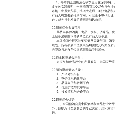
4、每年的全国糖酒会秋季固定在深圳举行
多年的实践表明，全国糖酒商品交易会符合社
市场、发展大贸易、搞活大流通、加快食品和
产品具有重要的推动作用。可以毫不夸张地说，
台，成为行业发展的晴雨表和风向标。
2025糖酒会参展范围 ：
凡从事各种酒类、食品、饮料、调味品、食
上述参展范围不符的单位及产品入场参展。
本届糖酒会展区按葡萄酒及国际烈酒、酒类
规划。所有参展单位及展品均需提交相关资质
关资质与承办单位展览部联系申购展位。
2025全国糖酒会宗旨：
为酒类和食品行业的发展服务，为国家经济
2025秋季糖酒会功能：
1、产销对接平台
2、营销体系构建平台
3、品牌宣传与传播平台
4、信息扩散与发布平台
5、投资贸易与合作平台
2025糖酒会优势：
一、全国糖酒会是中国酒类和食品行业效果
外，数以万计自发赴会的专业卖家，满怀激情
遇。