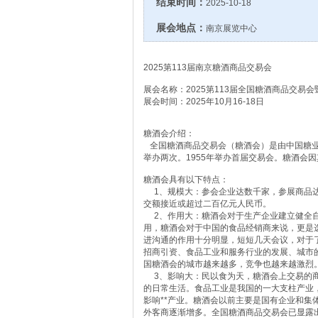
结束时间：
2025-10-18
展会地点：
南京展览中心
2025第113届南京糖酒商品交易会
展会名称：2025第113届全国糖酒商品交易会暨
展会时间：2025年10月16-18日
糖酒会介绍：
全国糖酒商品交易会（糖酒会）是由中国糖业
举办两次。1955年举办首届交易会。糖酒会因
糖酒会具有以下特点：
1、规模大：参会企业达数千家，参展商品达
交额接近或超过二百亿元人民币。
2、作用大：糖酒会对于生产企业建立健全自
用，糖酒会对于中国的食品经销商来说，更是
进沟通的作用十分明显，短短几天会议，对于
招商引资、食品工业和服务行业的发展、城市
国糖酒会的城市越来越多，竞争也越来越激烈
3、影响大：民以食为天，糖酒会上交易的商
的日常生活。食品工业是我国的一大支柱产业
影响**产业。糖酒会以前主要是国有企业和集
外客商逐渐增多。全国糖酒商品交易会已显露