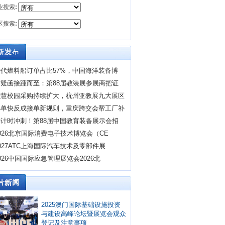
业搜索
:
区搜索
:
替代燃料船订单占比57%，中国海洋装备博
质疑函接踵而至：第88届教装展参展商把证
智慧校园采购持续扩大，杭州亚教展九大展区
小单快反成接单新规则，重庆跨交会帮工厂补
倒计时冲刺！第88届中国教育装备展示会招
026北京国际消费电子技术博览会（CE
027ATC上海国际汽车技术及零部件展
026中国国际应急管理展览会2026北
2025澳门国际基础设施投资
与建设高峰论坛暨展览会观众
登记及注意事项