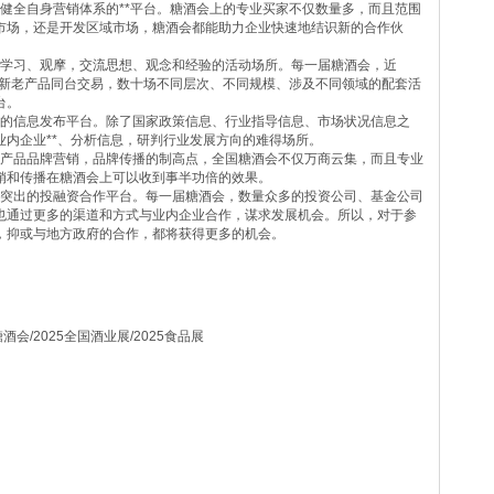
全自身营销体系的**平台。糖酒会上的专业买家不仅数量多，而且范围
市场，还是开发区域市场，糖酒会都能助力企业快速地结识新的合作伙
学习、观摩，交流思想、观念和经验的活动场所。每一届糖酒会，近
的新老产品同台交易，数十场不同层次、不同规模、涉及不同领域的配套活
台。
的信息发布平台。除了国家政策信息、行业指导信息、市场状况信息之
内企业**、分析信息，研判行业发展方向的难得场所。
产品品牌营销，品牌传播的制高点，全国糖酒会不仅万商云集，而且专业
销和传播在糖酒会上可以收到事半功倍的效果。
突出的投融资合作平台。每一届糖酒会，数量众多的投资公司、基金公司
也通过更多的渠道和方式与业内企业合作，谋求发展机会。所以，对于参
，抑或与地方政府的合作，都将获得更多的机会。
糖酒会/2025全国酒业展/2025食品展