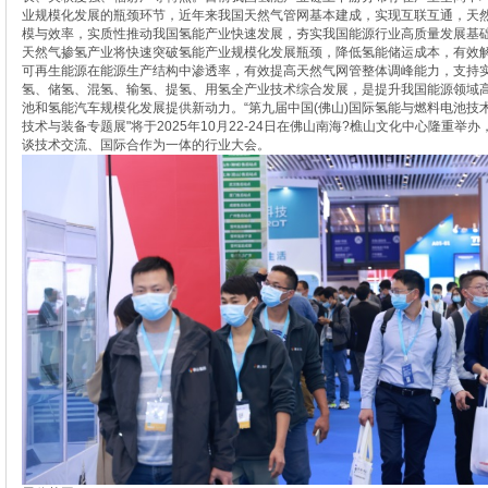
业规模化发展的瓶颈环节，近年来我国天然气管网基本建成，实现互联互通，天
模与效率，实质性推动我国氢能产业快速发展，夯实我国能源行业高质量发展基
天然气掺氢产业将快速突破氢能产业规模化发展瓶颈，降低氢能储运成本，有效
可再生能源在能源生产结构中渗透率，有效提高天然气网管整体调峰能力，支持
氢、储氢、混氢、输氢、提氢、用氢全产业技术综合发展，是提升我国能源领域
池和氢能汽车规模化发展提供新动力。“第九届中国(佛山)国际氢能与燃料电池技
技术与装备专题展"将于2025年10月22-24日在佛山南海?樵山文化中心隆重
谈技术交流、国际合作为一体的行业大会。