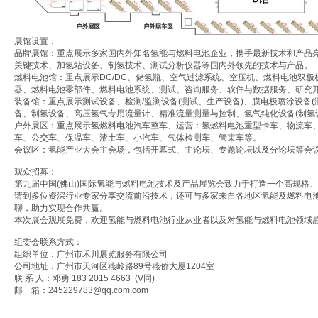
展馆设置：
品牌展馆：重点展示多家国内外知名氢能与燃料电池企业，携手最新技术和产品
关键技术、加氢站设备、制氢技术、测试分析仪器等国内外领先的技术与产品。
燃料电池馆：重点展示DC/DC、储氢瓶、空气过滤系统、空压机、燃料电池双
器、燃料电池零部件、燃料电池系统、测试、咨询服务、软件与数据服务、研究
装备馆：重点展示测试设备、检测/监测设备(测试、生产设备)、膜电极喷涂设备(
备、制氢设备、高压氢气专用流量计、精准流量测量与控制、氢气纯化设备(制氢
户外展区：重点展示氢燃料电池汽车整车、运营：氢燃料电池重型卡车、物流车
车、公交车、保温车、渣土车、小汽车、气体检测车、管束车等。
会议区：氢能产业大会主会场，包括开幕式、主论坛、专题论坛以及分论坛等会
观众招募：
第九届中国(佛山)国际氢能与燃料电池技术及产品展览会致力于打造一个高规格
请到多位资深行业专家分享交流前沿技术，还可与多家来自各地区氢能及燃料电
聊，助力实现合作共赢。
本次展会观展免费，欢迎氢能与燃料电池行业从业者以及对氢能与燃料电池领域感
组委会联系方式：
组织单位：广州市禾川展览服务有限公司
公司地址：广州市天河区燕岭路89号燕侨大厦1204室
联 系 人：邓勇 183 2015 4663 (V同)
邮 箱：245229783@qq.com.com