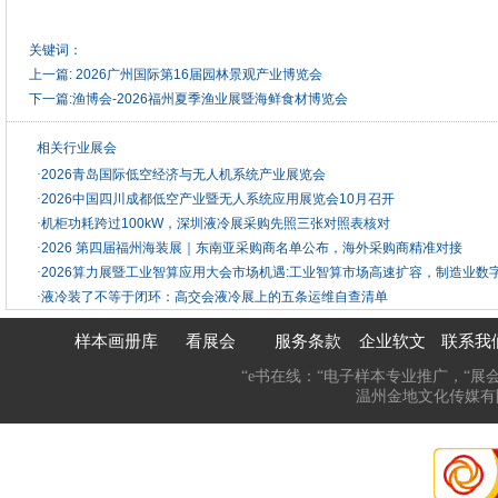
关键词：
上一篇:
2026广州国际第16届园林景观产业博览会
下一篇:
渔博会-2026福州夏季渔业展暨海鲜食材博览会
相关行业展会
·
2026青岛国际低空经济与无人机系统产业展览会
·
2026中国四川成都低空产业暨无人系统应用展览会10月召开
·
机柜功耗跨过100kW，深圳液冷展采购先照三张对照表核对
·
2026 第四届福州海装展｜东南亚采购商名单公布，海外采购商精准对接
·
2026算力展暨工业智算应用大会市场机遇:工业智算市场高速扩容，制造业数
·
液冷装了不等于闭环：高交会液冷展上的五条运维自查清单
样本画册库
看展会
服务条款
企业软文
联系我
“e书在线：“电子样本专业推广，“展
温州金地文化传媒有限公