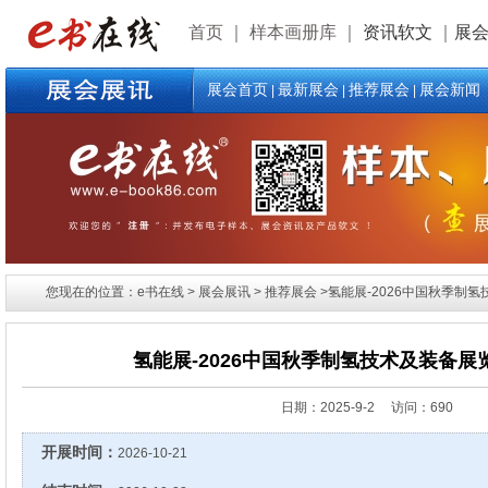
首页
｜
样本画册库
｜
资讯软文
｜
展
展会首页
最新展会
推荐展会
展会新闻
|
|
|
您现在的位置：e书在线 > 展会展讯 > 推荐展会 >氢能展-2026中国秋季制
氢能展-2026中国秋季制氢技术及装备展
日期：
2025-9-2 访问：690
开展时间：
2026-10-21