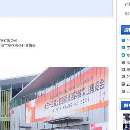
行
地
展览有限公司
2
上海市餐饮烹饪行业协会
华
深
破
2
2
2