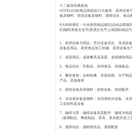
十二板块经典延续
HOTELEX的展品将延续12大板块：厨房
备及物料、烘培设备及物料、酒类综合、食品
8大特殊展区：中央厨房精品展区|自由品牌展区
区|咖啡美食文化节|美酒文化节上海国际精品
1、厨房设备与用品：烹饪设备综合、洗消设
设备及用品、厨房食品加工机械、厨房设备生
2、桌面用品：桌面餐具及器皿、桌面辅助用
3、食品综合：乳制品、休闲食品、高端食品
4、餐饮食材：生鲜肉禽、米面杂粮、水产制
产品、其他食材
5、烘焙设备及原物料：烘焙设备、烘焙配件
6、冰淇淋设备及物料：冰淇淋制冷设备、冰
工业饮料及设备
7、咖啡与茶：咖啡设备及其配件、咖啡冲泡
（玻璃制品、陶瓷制品、茶具、茶具配件及工
8、酒类综合：酒精类饮品、酒类配套