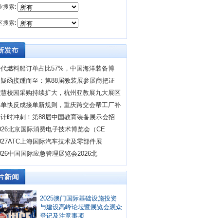
业搜索
:
区搜索
:
替代燃料船订单占比57%，中国海洋装备博
质疑函接踵而至：第88届教装展参展商把证
智慧校园采购持续扩大，杭州亚教展九大展区
小单快反成接单新规则，重庆跨交会帮工厂补
倒计时冲刺！第88届中国教育装备展示会招
026北京国际消费电子技术博览会（CE
027ATC上海国际汽车技术及零部件展
026中国国际应急管理展览会2026北
2025澳门国际基础设施投资
与建设高峰论坛暨展览会观众
登记及注意事项