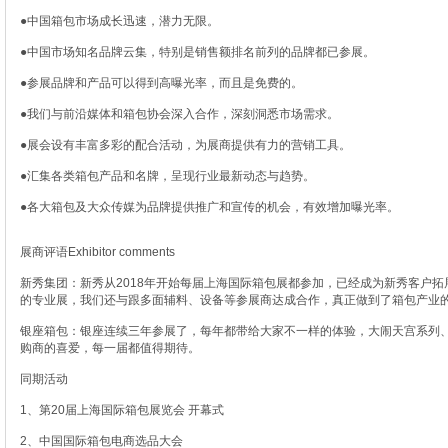
●中国箱包市场成长迅速，潜力无限。
●中国市场知名品牌云集，特别是销售额排名前列的品牌都已参展。
●参展品牌和产品可以得到高曝光率，而且是免费的。
●我们与前沿媒体和箱包协会深入合作，深刻洞悉市场需求。
●展会设有丰富多彩的配合活动，为展商提供有力的营销工具。
●汇集各类箱包产品和名牌，呈现行业最新动态与趋势。
●各大箱包及大众传媒为品牌提供推广和宣传的机会，有效增加曝光率。
展商评语Exhibitor comments
新秀集团：新秀从2018年开始每届上海国际箱包展都参加，已经成为新秀客户
的专业展，我们还与跟多面辅料、设备等参展商达成合作，真正做到了箱包产业
银座箱包：银座连续三年参展了，每年都带给大家不一样的体验，大闹天宫系列、航海王系
购商的喜爱，每一届都值得期待。
同期活动
1、第20届上海国际箱包展览会 开幕式
2、中国国际箱包电商选品大会