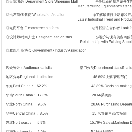
◎百货/商超 Department Store/Shopping Mall ◎寻找新
Manufacturing Equipment/Material
◎批发商/零售商 Wholesaler / retailer ◎了解最新行业动态
Latest Industrial Trend and Product
◎电商平台 E-commerce platform ◎寻找潜在合作者 Look for Poten
◎设计师/时尚人士 Designer/Fashionistas ◎维护与现有
Relationship with Existing Supplie
◎政府/行业协会 Government / Industry Association
观众统计：Audience statistics: 部门分类Department classificatio
地区分布Regional distribution 48.89%决策/管理部门
华东East China： 62.2% 48.89% Decision-making/ma
华南South China： 17.3% 28.66采购部
华北North China ：9.5% 28.66 Purchasing Departm
华中Central China： 8.5% 15.76%销售部/市场部
东北Northeast： 5.9% 15.76% Sales/Marketing Depa
西南Southwest： 1.9% 5.1%设计部门