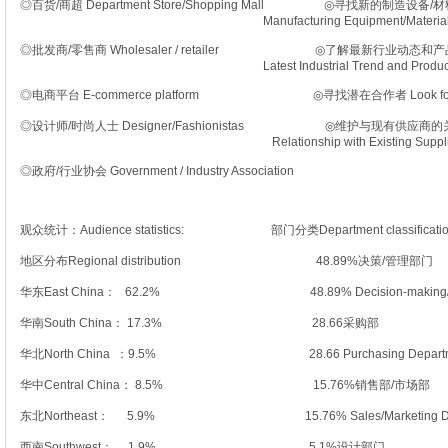
◎百货/商超 Department Store/Shopping Mall ◎寻找新
Manufacturing Equipment/Material
◎批发商/零售商 Wholesaler / retailer ◎了解最新行业动态
Latest Industrial Trend and Product
◎电商平台 E-commerce platform ◎寻找潜在合作者 Look for Poten
◎设计师/时尚人士 Designer/Fashionistas ◎维护与现有
Relationship with Existing Supplie
◎政府/行业协会 Government / Industry Association
观众统计：Audience statistics: 部门分类Department classificatio
地区分布Regional distribution 48.89%决策/管理部门
华东East China： 62.2% 48.89% Decision-making/ma
华南South China： 17.3% 28.66采购部
华北North China ：9.5% 28.66 Purchasing Departm
华中Central China： 8.5% 15.76%销售部/市场部
东北Northeast： 5.9% 15.76% Sales/Marketing Depa
西南Southwest： 1.9% 5.1%设计部门