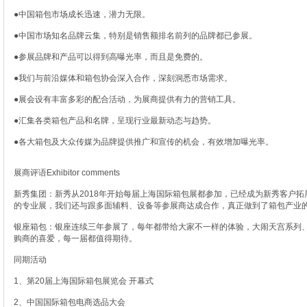
●中国箱包市场成长迅速，潜力无限。
●中国市场知名品牌云集，特别是销售额排名前列的品牌都已参展。
●参展品牌和产品可以得到高曝光率，而且是免费的。
●我们与前沿媒体和箱包协会深入合作，深刻洞悉市场需求。
●展会设有丰富多彩的配合活动，为展商提供有力的营销工具。
●汇集各类箱包产品和名牌，呈现行业最新动态与趋势。
●各大箱包及大众传媒为品牌提供推广和宣传的机会，有效增加曝光率。
展商评语Exhibitor comments
新秀集团：新秀从2018年开始每届上海国际箱包展都参加，已经成为新秀客户
的专业展，我们还与跟多面辅料、设备等参展商达成合作，真正做到了箱包产业
银座箱包：银座连续三年参展了，每年都带给大家不一样的体验，大闹天宫系列、航海王系
购商的喜爱，每一届都值得期待。
同期活动
1、第20届上海国际箱包展览会 开幕式
2、中国国际箱包电商选品大会