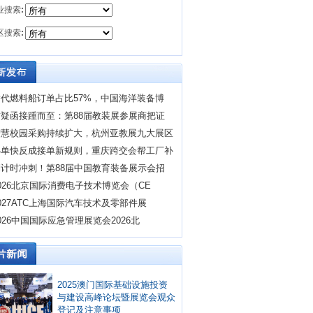
业搜索
:
区搜索
:
替代燃料船订单占比57%，中国海洋装备博
质疑函接踵而至：第88届教装展参展商把证
智慧校园采购持续扩大，杭州亚教展九大展区
小单快反成接单新规则，重庆跨交会帮工厂补
倒计时冲刺！第88届中国教育装备展示会招
026北京国际消费电子技术博览会（CE
027ATC上海国际汽车技术及零部件展
026中国国际应急管理展览会2026北
2025澳门国际基础设施投资
与建设高峰论坛暨展览会观众
登记及注意事项