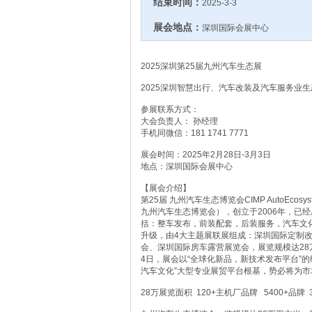
结束时间：
2025-3-3
展会地点：
深圳国际会展中心
2025深圳第25届九州汽车生态展
2025深圳智慧出行、汽车改装及汽车服务业
参展联系方式：
大会负责人： 孙经理
手机同微信：181 1741 7771
展会时间：2025年2月28日-3月3日
地点：深圳国际会展中心
【展会介绍】
第25届 九州汽车生态博览会CIMP AutoE
九州汽车生态博览会），创立于2006年，已经
括：整车发布，前装配套，后装服务，汽车文化
升级，由4大主题展联展组成：深圳国际定制
会、深圳国际房车露营展览会，展览规模达28万
4日，展会以“全球化新品，新技术发布平台”
汽车文化”大型专业展贸平台根基，势必将为
28万展览面积 120+主机厂品牌 5400+品牌