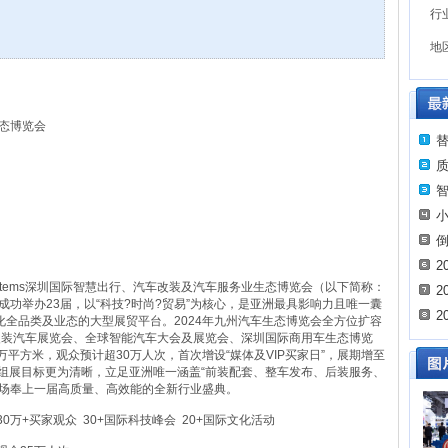
行
地
生态博览会
2
cosystems深圳国际智慧出行、汽车改装及汽车服务业生态博览会（以下简称：
2
成功举办23届，以“科技?时尚?贸易”为核心，是亚洲最具影响力且唯一囊
2
全品类及业态的大型展贸平台。2024年九州汽车生态博览会全方位扩容
改装汽车展览会、全球智能汽车大会及展览会、深圳国际商用车生态博览
平方米，观众预计超30万人次，首次增设“媒体及VIP买家日”，展期增至
的组展目标更为清晰，立足亚洲唯一涵盖“前装配套、整车发布、后装服务、
市场奉上一届高质量、高效能的全新行业盛典。
 30万+买家观众 30+国际科技峰会 20+国际文化活动