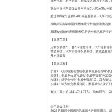
九州汽车生态博览会，览规模达20万平方米，
联合中国汽车贸促会共同举办Coo
超过100家车企和4,480家品牌参展
50场峰会活动同期引燃年度个性消
35家使领馆代表组团考察,推进全球汽车产业
【展览范围】
定制改装整车、赛车&性能部件、汽车轮胎轮
前装科技、汽车零部件创新科技、新能源及充
及户外装备
【参展流程】
步骤1：收到组委会发给参展单位展会资料“参展
步骤2：参展单位填写展会“参展申请表”并加
步骤3：组委会收到“参展申请表”后，双方确认
步骤4：双方签定参展合同，参展单位在3个工
参询：孙小姐 181 1741 7771（微信同号） QQ
全年展会计划：
2025第35届中国国际汽车服务连锁暨用品、