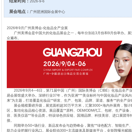
结束时间：
2026-9-6
展会地点：
广州琶洲国际会展中心
2026年9月广州美博会-化妆品全产业展
广州美博会是中国大的化妆品展会之一，每年分别在3月份和9月份举办。展览
众遍布。
2026年9月4—6日，第71届中国（广州）国际美博会（CIBE）化妆品全
易会展馆盛大举办。深耕行业37年，作为亚洲***美业标杆与中国化妆品产业风向
来”为主题，打造覆盖化妆品**研发、生产、包装、品牌、渠道、服务**的全产业
展会规模重磅升级，展览面积超30万平方米，汇聚3000+海内外展商，预计吸
区，集结化妆品核心资源。展品覆盖**原料、OEM/ODM代工、包材、生产设
容、医美仪器**等全品类，特设绿色供应链、国潮品牌、科技美容、进口展团等
接。
同期举办50+场行业、新品发布会与趋势峰会，聚焦**绿色配方、智能生产、
助力企业把握行业风口。展会联动300+主流媒体及新媒体平台，全矩阵曝光赋能