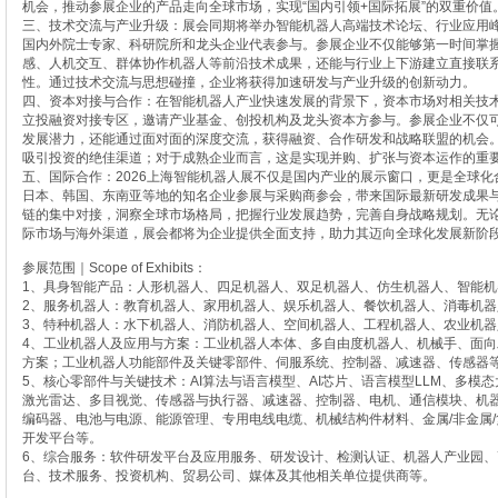
机会，推动参展企业的产品走向全球市场，实现“国内引领+国际拓展”的双重价值
三、技术交流与产业升级：展会同期将举办智能机器人高端技术论坛、行业应用峰
国内外院士专家、科研院所和龙头企业代表参与。参展企业不仅能够第一时间掌握
感、人机交互、群体协作机器人等前沿技术成果，还能与行业上下游建立直接联
性。通过技术交流与思想碰撞，企业将获得加速研发与产业升级的创新动力。
四、资本对接与合作：在智能机器人产业快速发展的背景下，资本市场对相关技
立投融资对接专区，邀请产业基金、创投机构及龙头资本方参与。参展企业不仅
发展潜力，还能通过面对面的深度交流，获得融资、合作研发和战略联盟的机会
吸引投资的绝佳渠道；对于成熟企业而言，这是实现并购、扩张与资本运作的重
五、国际合作：2026上海智能机器人展不仅是国内产业的展示窗口，更是全球
日本、韩国、东南亚等地的知名企业参展与采购商参会，带来国际最新研发成果
链的集中对接，洞察全球市场格局，把握行业发展趋势，完善自身战略规划。无论
际市场与海外渠道，展会都将为企业提供全面支持，助力其迈向全球化发展新阶
参展范围｜Scope of Exhibits：
1、具身智能产品：人形机器人、四足机器人、双足机器人、仿生机器人、智能机
2、服务机器人：教育机器人、家用机器人、娱乐机器人、餐饮机器人、消毒机器
3、特种机器人：水下机器人、消防机器人、空间机器人、工程机器人、农业机器
4、工业机器人及应用与方案：工业机器人本体、多自由度机器人、机械手、面
方案；工业机器人功能部件及关键零部件、伺服系统、控制器、减速器、传感器
5、核心零部件与关键技术：AI算法与语言模型、AI芯片、语言模型LLM、多模态
激光雷达、多目视觉、传感器与执行器、减速器、控制器、电机、通信模块、机
编码器、电池与电源、能源管理、专用电线电缆、机械结构件材料、金属/非金属
开发平台等。
6、综合服务：软件研发平台及应用服务、研发设计、检测认证、机器人产业园
台、技术服务、投资机构、贸易公司、媒体及其他相关单位提供商等。