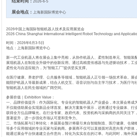
结束时间：
2026-6-5
展会地点：
上海新国际博览中心
2026中国上海国际智能机器人技术及应用展览会
2026 China Shanghai International Intelligent Robot Technology and Applicatio
时间：2026年6月3-5日
地点：上海新国际博览中心
新一代工业机器人将在展会上集中亮相，从协作机器人、柔性制造单元、智能装
展现机器人在制造业升级中的创新应用。通过高精度传感器与先进驱动技术，工
柔性化与自适应能力，为“智能工厂”提供坚实支撑。
在医疗健康、养老护理、公共服务等领域，智能机器人正引领一场技术革命。展
能陪护机器人等最新成果，结合人机交互、语音识别与自主学习技术，为医疗与
智能机器人在民生领域的广阔空间。
参展价值｜Exhibition Value：
一、品牌价值提升：作为国际化、专业化的智能机器人产业盛会，本次展会将成
不仅能借助展会实现新品全球首发、解决方案集中展示，还将通过专业媒体、行
获得全方位品牌曝光。在行业专家、政府代表、投资机构与采购商的共同关注下
显著提升，进一步强化市场认可度和竞争力。
二、市场拓展与订单转化：本届展会预计将吸引来自智能制造、医疗健康、仓储
等多个应用领域的专业买家与采购商。参展商不仅可以直接面对高意向客户群体
能通过展会平台快速建立合作意向，转化为实实在在的订单。与此同时，海外买