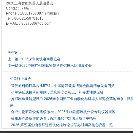
2026上海智能机器人展组委会
Contact：张峰
Phone：18501767087（同微信）
Tel：86-021-59781615
E-MAIL：8537536@qq.com
关键词：
上一篇:
2026深圳跨境电商展览会
下一篇:
2026中国广州国际智慧博物馆技术应用展览会
相关行业展会
·
替代燃料船订单占比57%，中国海洋装备博览会配套清单先备四类
·
小单快反成接单新规则，重庆跨交会帮工厂补齐柔性供应链
·
抢抓制造业转型风口 2026南京国际工业自动化与机器人展览会落地南京，赋
造
·
合成生物研发设备需求激增，2026生物发酵展杭州设专属仪器展区
·
福州海洋装备展前必看：配套商转型对照三项订单指标
·
2026 第五届生物发酵过程优化控制论坛举办时间及核心议题一览